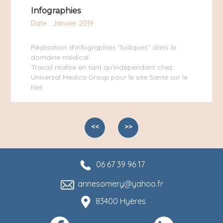
Infographies
Date : Janvier 2019
Réalisation d'infographies "ludiques" dans le
domaine médical.
Travail réalisé en tant qu'indépendant chez
Universal Medica Group pour le site
Santé sur le
Net.
<<
>>
06 67 39 96 17
annesomery@yahoo.fr
83400 Hyères